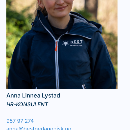
Anna Linnea
Lystad
HR-KONSULENT
957 97 274
anna@bestpedagogisk.no